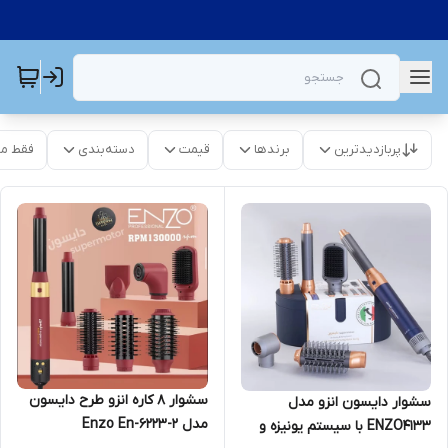
پربازدیدترین
برندها
قیمت
دسته‌بندی
فقط م
سشوار ۸ کاره انزو طرح دایسون
سشوار دایسون انزو مدل
مدل Enzo En-6223-2
ENZO4133 با سیستم یونیزه و