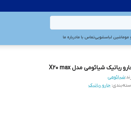
و مو
ماشین لباسشویی
تماس با ما
درباره ما
رو رباتیک شیائومی مدل X20 max
ند:
شیائومی
ته‌بندی
:
جارو رباتیک