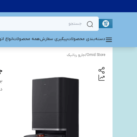
دسته‌بندی محصولات
پیگیری سفارش
همه محصولات
انواع ات
Omid Store
/
جارو رباتیک
جا
بر
دس