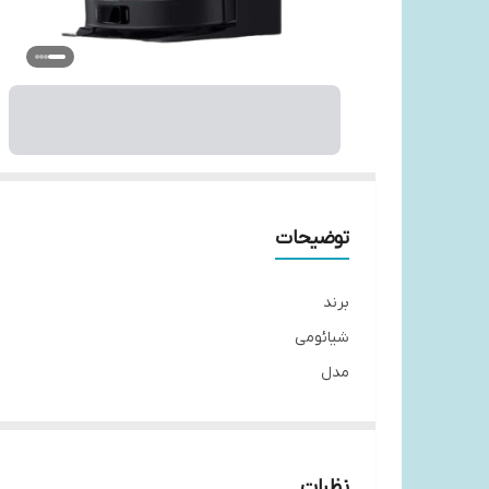
توضیحات
برند
شیائومی
مدل
X20 Max
نوع
جارو رباتیک + تی‌کشی
نظرات