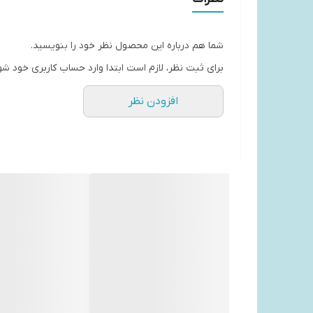
رنگ
مشکی
شما هم درباره این محصول نظر خود را بنویسید.
ابعاد ربات
برای ثبت نظر، لازم است ابتدا وارد حساب کاربری خود شو
350×350×97 میلی‌متر
افزودن نظر
وزن ربات
3.9 کیلوگرم
ابعاد ایستگاه
340×420×563 میلی‌متر
وزن ایستگاه
12.3 کیلوگرم
توان مصرفی
55 وات
قدرت مکش
8000 پاسکال