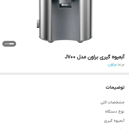
آبمیوه گیری براون مدل J700
برند:
براون
توضیحات
مشخصات کلی
نوع دستگاه
آبمیوه گیری