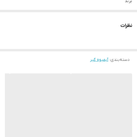
برند
براون
ساخت کشور
نظرات
چین
رنگ
استیل
کارکرد
دسته‌بندی
:
آبمیوه گیر
تک کاره
عملکرد
آبمیوه گیری
قدرت موتور
1000 وات
تعداد تنظیمات سرعت
2 سرعته