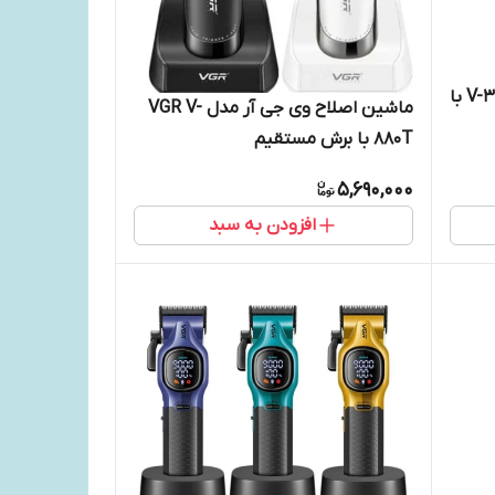
ماشین اصلاح وی جی آر مدل V-374 با
ماشین اصلاح وی جی آر مدل VGR V-
880T با برش مستقیم
5,690,000
افزودن به سبد