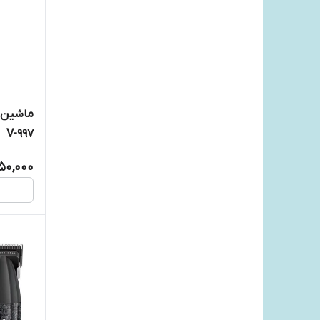
ماشین ا
V-997
50,000