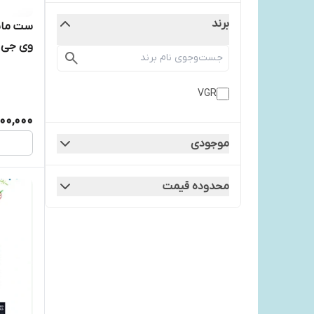
برند
ست ماش
وی جی آر مدل 
VGR
00,000
موجودی
محدوده قیمت