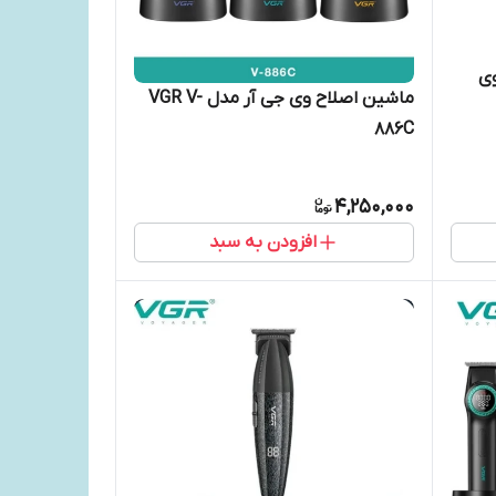
ی
ماشین اصلاح وی جی آر مدل VGR V-
886C
4,250,000
افزودن به سبد