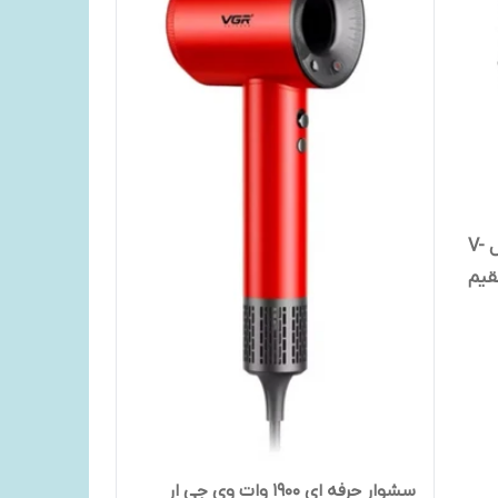
ست ماشین اصلاح وی جی ار مدل V-
سشوار حرفه ای ۱۹۰۰ وات وی جی ار