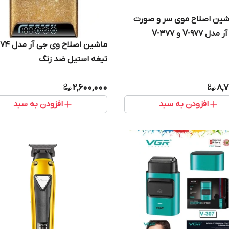
ین اصلاح موی سر و صورت
V-977 و V-377
تیغه استیل ضد زنگ
2,600,000
8,7
افزودن به سبد
افزودن به سبد