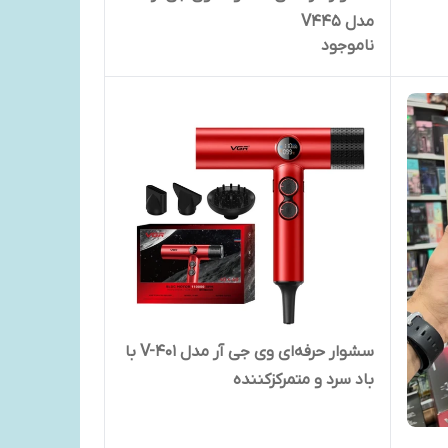
مدل V445
ناموجود
سشوار حرفه‌ای وی جی آر مدل V-401 با
باد سرد و متمرکزکننده