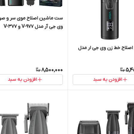
ست ماشین اصلاح موی سر و صو
وی جی آر مدل V-977 و V-377
صلاح خط زن وی جی ار مدل
8,500,000
5,4
افزودن به سبد
افزودن به سبد