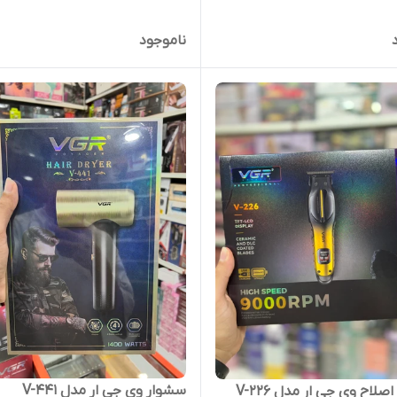
ناموجود
سشوار وی جی ار مدل V-441
لاح وی جی ار مدل V-226