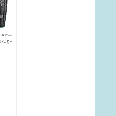
ست ماش
640 S3