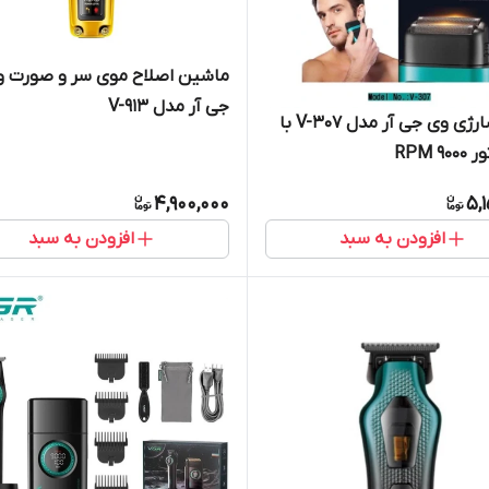
ماشین اصلاح موی سر و صورت و
جی آر مدل V-913
شیور شارژی وی جی آر مدل V-307 با
۹ RPM
4,900,000
5,
افزودن به سبد
افزودن به سبد